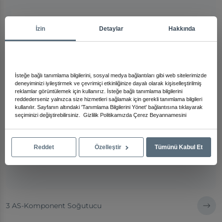
İzin
Detaylar
Hakkında
İsteğe bağlı tanımlama bilgilerini, sosyal medya bağlantıları gibi web sitelerimizde
deneyiminizi iyileştirmek ve çevrimiçi etkinliğinize dayalı olarak kişiselleştirilmiş
reklamlar görüntülemek için kullanırız. İsteğe bağlı tanımlama bilgilerini
reddederseniz yalnızca size hizmetleri sağlamak için gerekli tanımlama bilgileri
kullanılır. Sayfanın altındaki 'Tanımlama Bilgilerini Yönet' bağlantısına tıklayarak
seçiminizi değiştirebilirsiniz.
Gizlilik Politikamızda
Çerez Beyannamesini
Reddet
Özelleştir
Tümünü Kabul Et
3 AS-Komponent Soğutucu