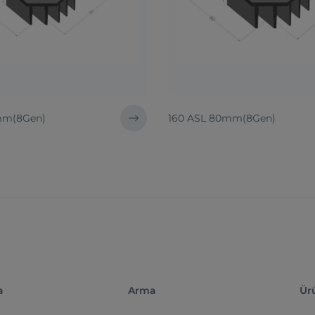
mm(8Gen)
160 ASL 80mm(8Gen)
a
Arma
Ür