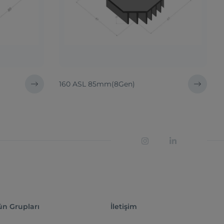
160 ASL 85mm(8Gen)
ün Grupları
İletişim