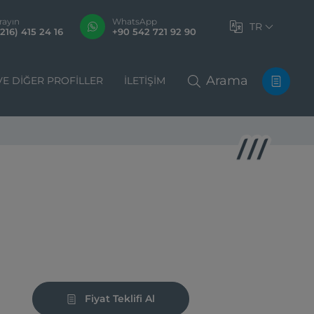
rayın
WhatsApp
TR
216) 415 24 16
+90 542 721 92 90
Arama
VE DIĞER PROFILLER
İLETIŞIM
Fiyat Teklifi Al