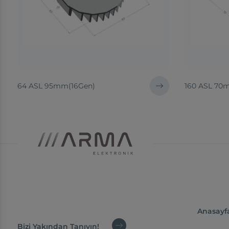
64 ASL 95mm(16Gen)
160 ASL 70
Anasayf
Bizi Yakından Tanıyın!