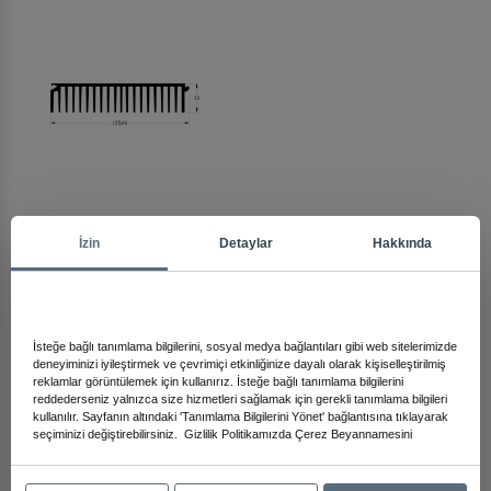
İzin
Detaylar
Hakkında
Arma
Diğer Ürünleri İnceleyin
İsteğe bağlı tanımlama bilgilerini, sosyal medya bağlantıları gibi web sitelerimizde
deneyiminizi iyileştirmek ve çevrimiçi etkinliğinize dayalı olarak kişiselleştirilmiş
reklamlar görüntülemek için kullanırız. İsteğe bağlı tanımlama bilgilerini
reddederseniz yalnızca size hizmetleri sağlamak için gerekli tanımlama bilgileri
kullanılır. Sayfanın altındaki 'Tanımlama Bilgilerini Yönet' bağlantısına tıklayarak
seçiminizi değiştirebilirsiniz.
Gizlilik Politikamızda
Çerez Beyannamesini