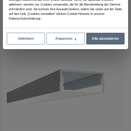
Arma Electronics
ablehnen, werden nur Cookies verwendet, die für die Bereitstellung der Dienste
erforderlich sind. Sie können Ihre Auswahl ändern, indem Sie unten auf der Seite
Schauen Sie sich andere Produkte an
auf den Link „Cookies verwalten“ klicken.Cookie-Hinweis in unserer
Datenschutzerklärung
Ablehnen
Anpassen
Alle akzeptieren