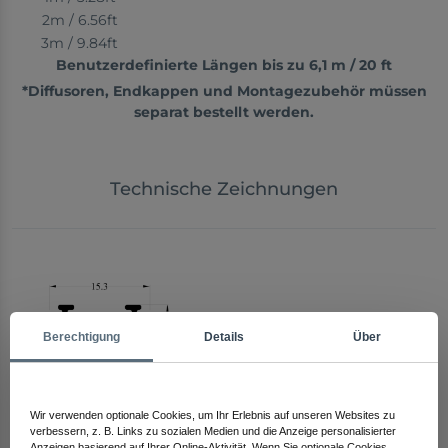
2m / 6.56ft
3m / 9.84ft
Benutzerdefinierte Längen bis zu 6,1 m / 20 ft
*Diffusoren, Endkappen und Montagezubehör müssen
separat bestellt werden.
Technische Zeichnungen
Berechtigung
Details
Über
Wir verwenden optionale Cookies, um Ihr Erlebnis auf unseren Websites zu
verbessern, z. B. Links zu sozialen Medien und die Anzeige personalisierter
Anzeigen basierend auf Ihrer Online-Aktivität. Wenn Sie optionale Cookies