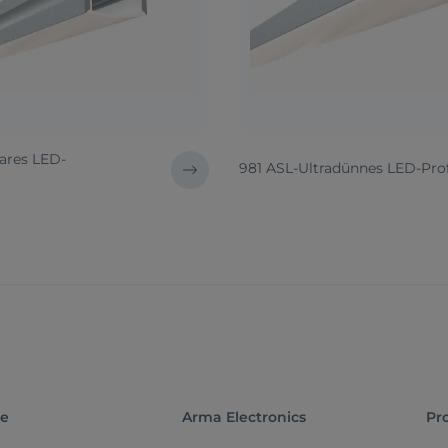
ares LED-
981 ASL-Ultradünnes LED-Prof
te
Arma Electronics
Pr