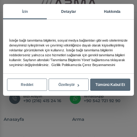
İzin
Detaylar
Hakkında
İsteğe bağlı tanımlama bilgilerini, sosyal medya bağlantıları gibi web sitelerimizde
deneyiminizi iyileştirmek ve çevrimiçi etkinliğinize dayalı olarak kişiselleştirilmiş
Bizi Yakından Tanıyın!
reklamlar görüntülemek için kullanırız. İsteğe bağlı tanımlama bilgilerini
reddederseniz yalnızca size hizmetleri sağlamak için gerekli tanımlama bilgileri
kullanılır. Sayfanın altındaki 'Tanımlama Bilgilerini Yönet' bağlantısına tıklayarak
Arma Elektronik 45 Yıldır Elektronik ve aydınlatma pazarına
seçiminizi değiştirebilirsiniz.
Gizlilik Politikamızda
Çerez Beyannamesini
hizmet eden bir üreticidir.
Bize Hemen Ulaşın!
Reddet
Özelleştir
Tümünü Kabul Et
Bizi Arayın
WhatsApp
+90 (216) 415 24 16
+90 542 721 92 90
Anasayfa
Arma