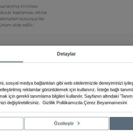
sarlanmış trimless
 duvar kaplaması altına
rakmadan kusursuz bir
ünüm elde edilir.
Detaylar
ümleri.
ini, sosyal medya bağlantıları gibi web sitelerimizde deneyiminizi iyil
eşen görünüm.
iselleştirilmiş reklamlar görüntülemek için kullanırız. İsteğe bağlı tanım
ak için gerekli tanımlama bilgileri kullanılır. Sayfanın altındaki 'Tanım
izi değiştirebilirsiniz.
Gizlilik Politikamızda
Çerez Beyannamesini
Özelleştir