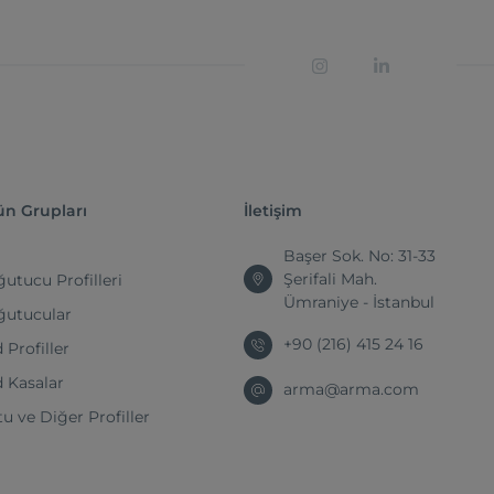
ün Grupları
İletişim
Başer Sok. No: 31-33
Şerifali Mah.
utucu Profilleri
Ümraniye - İstanbul
ğutucular
+90 (216) 415 24 16
 Profiller
 Kasalar
arma@arma.com
u ve Diğer Profiller