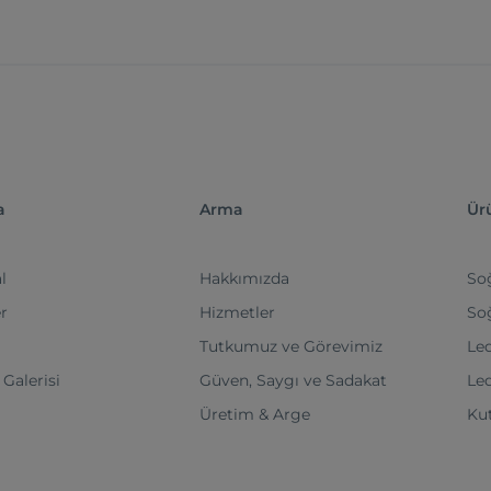
a
Arma
Ür
l
Hakkımızda
Soğ
r
Hizmetler
So
Tutkumuz ve Görevimiz
Led
 Galerisi
Güven, Saygı ve Sadakat
Led
Üretim & Arge
Kut