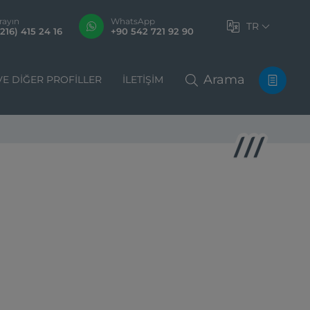
rayın
WhatsApp
TR
216) 415 24 16
+90 542 721 92 90
Arama
VE DIĞER PROFILLER
İLETIŞIM