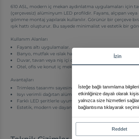
610 ASL, modern iç mekan aydınlatma uygulamaları için ta
(çerçevesiz) alüminyum LED profildir. Fayans, alçıpan veya
gömme montaj yapılarak kullanılır. Görünür bir çerçeve bı
ışık hattı oluşturur. Bu sayede minimalist ve estetik bir gör
Kullanım Alanları
Fayans altı uygulamalar.
Banyo, mutfak ve ıslak hacim aydınlatmaları.
İzin
Duvar, tavan veya niş içi dekoratif ışık hatları.
Otel, ofis ve konut iç mekanlarında gizli aydınlatma çöz
Avantajları
İsteğe bağlı tanımlama bilgiler
Trimless tasarımı sayesinde duvar veya tavanla bütünl
etkinliğinize dayalı olarak kiş
Isıyı verimli dağıtan alüminyum gövde.
yalnızca size hizmetleri sağlam
Farklı LED şeritlerle uyumlu yapı.
bağlantısına tıklayarak seçimin
Estetik, modern ve dayanıklı çözüm.
Reddet