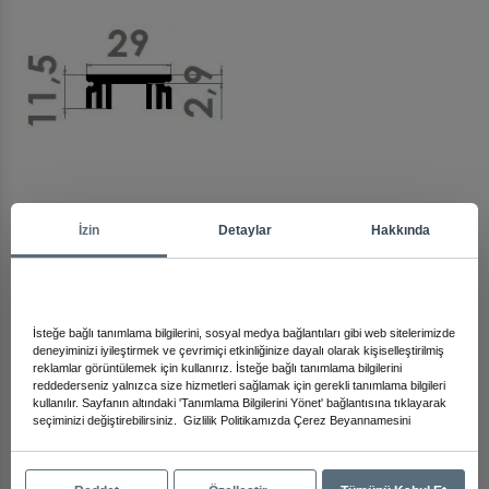
Arma
İzin
Detaylar
Hakkında
Diğer Ürünleri İnceleyin
İsteğe bağlı tanımlama bilgilerini, sosyal medya bağlantıları gibi web sitelerimizde
deneyiminizi iyileştirmek ve çevrimiçi etkinliğinize dayalı olarak kişiselleştirilmiş
reklamlar görüntülemek için kullanırız. İsteğe bağlı tanımlama bilgilerini
reddederseniz yalnızca size hizmetleri sağlamak için gerekli tanımlama bilgileri
kullanılır. Sayfanın altındaki 'Tanımlama Bilgilerini Yönet' bağlantısına tıklayarak
seçiminizi değiştirebilirsiniz.
Gizlilik Politikamızda
Çerez Beyannamesini