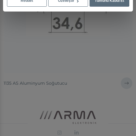
Reddet
Özelleştir
Tümünü Kabul Et
1135 AS Aluminyum Soğutucu