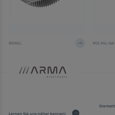
901ASL
902 ASL-Se
Startsei
Lernen Sie uns näher kennen!