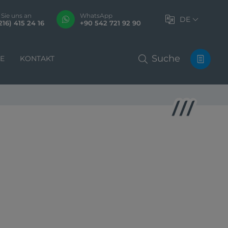
 Sie uns an
WhatsApp
DE
216) 415 24 16
+90 542 721 92 90
Suche
LE
KONTAKT