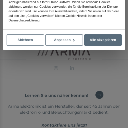
Anzeigen basierend auf Ihrer Online-Aktivität. Wenn Sie optionale Cookies
ablehnen, werden nur Cookies verwendet, die für die Bereitstellung der Dienste
erforderlich sind. Sie können Ihre Auswahl ändern, indem Sie unten auf der Seite
auf den Link „Cookies verwalten“ klicken.Cookie-Hinweis in unserer
Datenschutzerklärung
801 ASL Kunststoffabdeckung
Ablehnen
Anpassen
Alle akzeptieren
Lernen Sie uns näher kennen!
Arma Elektronik ist ein Hersteller, der seit 45 Jahren den
Elektronik- und Beleuchtungsmarkt bedient.
Kontaktiere uns jetzt!