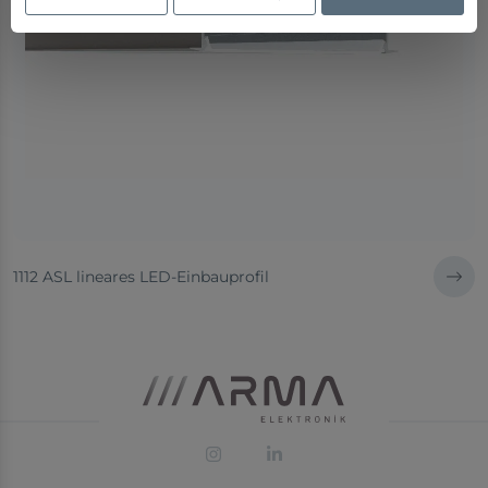
1112 ASL lineares LED-Einbauprofil