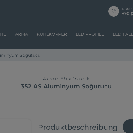
Rufen
+90 (
ITE
ARMA
KÜHLKÖRPER
LED PROFILE
LED FÄL
luminyum Soğutucu
Arma Elektronik
352 AS Aluminyum Soğutucu
Produktbeschreibung