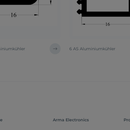
iniumkühler
6 AS Aluminiumkühler
te
Arma Electronics
Pr