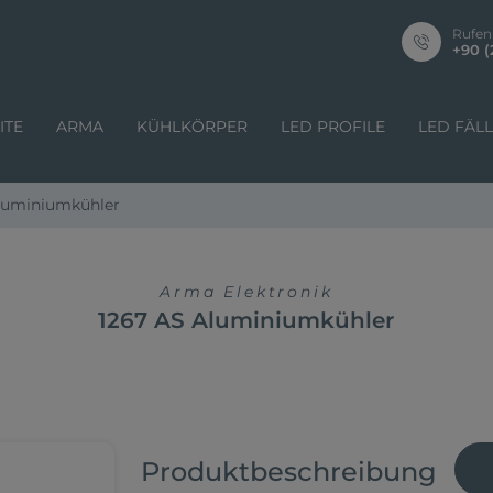
Rufen
+90 (
ITE
ARMA
KÜHLKÖRPER
LED PROFILE
LED FÄL
luminiumkühler
Arma Elektronik
1267 AS Aluminiumkühler
Produktbeschreibung