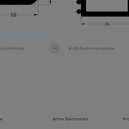
iniumkühler
6 AS Aluminiumkühler
te
Arma Electronics
Pr