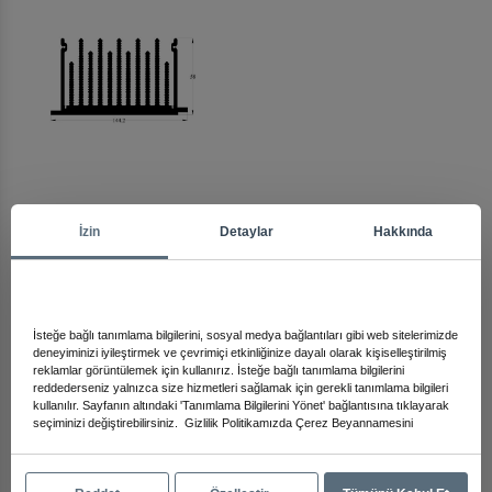
Arma
İzin
Detaylar
Hakkında
Diğer Ürünleri İnceleyin
İsteğe bağlı tanımlama bilgilerini, sosyal medya bağlantıları gibi web sitelerimizde
deneyiminizi iyileştirmek ve çevrimiçi etkinliğinize dayalı olarak kişiselleştirilmiş
reklamlar görüntülemek için kullanırız. İsteğe bağlı tanımlama bilgilerini
reddederseniz yalnızca size hizmetleri sağlamak için gerekli tanımlama bilgileri
kullanılır. Sayfanın altındaki 'Tanımlama Bilgilerini Yönet' bağlantısına tıklayarak
seçiminizi değiştirebilirsiniz.
Gizlilik Politikamızda
Çerez Beyannamesini