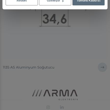
Reddet
Özelleştir
Tümünü Kabul Et
1135 AS Aluminyum Soğutucu