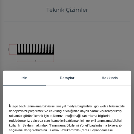
Teknik Çizimler
İzin
Detaylar
Hakkında
Arma
Diğer Ürünleri İnceleyin
İsteğe bağlı tanımlama bilgilerini, sosyal medya bağlantıları gibi web sitelerimizde
deneyiminizi iyileştirmek ve çevrimiçi etkinliğinize dayalı olarak kişiselleştirilmiş
reklamlar görüntülemek için kullanırız. İsteğe bağlı tanımlama bilgilerini
reddederseniz yalnızca size hizmetleri sağlamak için gerekli tanımlama bilgileri
kullanılır. Sayfanın altındaki 'Tanımlama Bilgilerini Yönet' bağlantısına tıklayarak
seçiminizi değiştirebilirsiniz.
Gizlilik Politikamızda
Çerez Beyannamesini