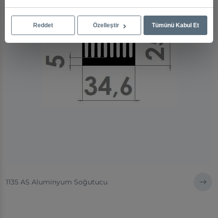
Reddet
Özelleştir
Tümünü Kabul Et
1135 AS Aluminyum Soğutucu