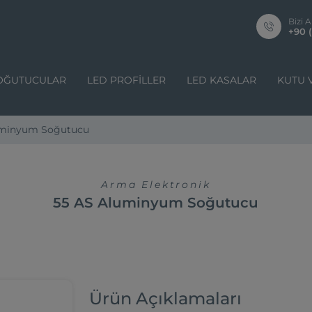
Bizi A
+90 (
OĞUTUCULAR
LED PROFILLER
LED KASALAR
KUTU 
uminyum Soğutucu
Arma Elektronik
55 AS Aluminyum Soğutucu
Ürün Açıklamaları