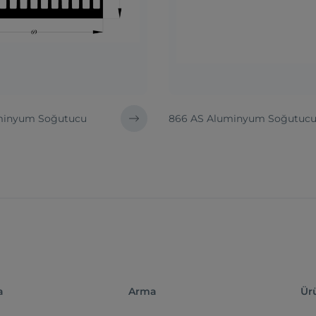
uminyum Soğutucu
866 AS Aluminyum Soğutuc
a
Arma
Ür