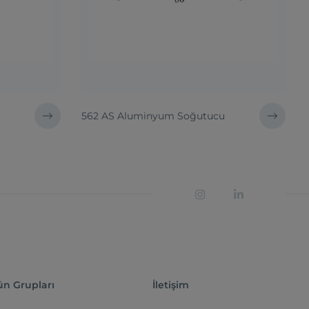
u
562 AS Aluminyum Soğutucu
ün Grupları
İletişim