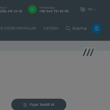
rayın
WhatsApp
TR
216) 415 24 16
+90 542 721 92 90
Arama
VE DIĞER PROFILLER
İLETIŞIM
Fiyat Teklifi Al