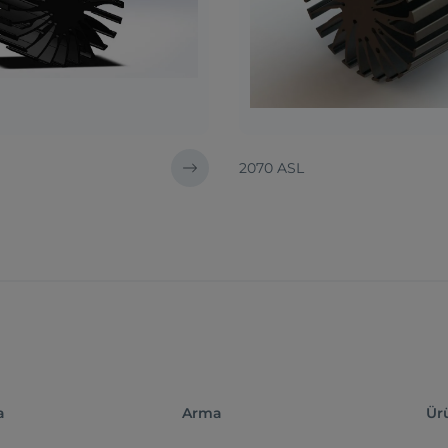
2070 ASL
a
Arma
Ür