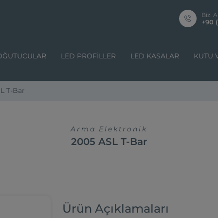
Bizi A
+90 (
OĞUTUCULAR
LED PROFILLER
LED KASALAR
KUTU 
L T-Bar
Arma Elektronik
2005 ASL T-Bar
Ürün Açıklamaları