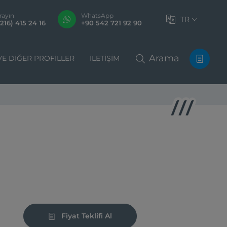
rayın
WhatsApp
TR
216) 415 24 16
+90 542 721 92 90
Arama
VE DIĞER PROFILLER
İLETIŞIM
Fiyat Teklifi Al