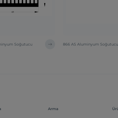
uminyum Soğutucu
866 AS Aluminyum Soğutuc
a
Arma
Ür