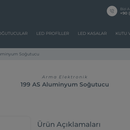
Bizi A
+90 (
OĞUTUCULAR
LED PROFILLER
LED KASALAR
KUTU 
luminyum Soğutucu
Arma Elektronik
199 AS Aluminyum Soğutucu
Ürün Açıklamaları