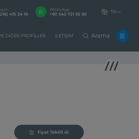
rayın
WhatsApp
TR
216) 415 24 16
+90 542 721 92 90
Arama
VE DIĞER PROFILLER
İLETIŞIM
Fiyat Teklifi Al