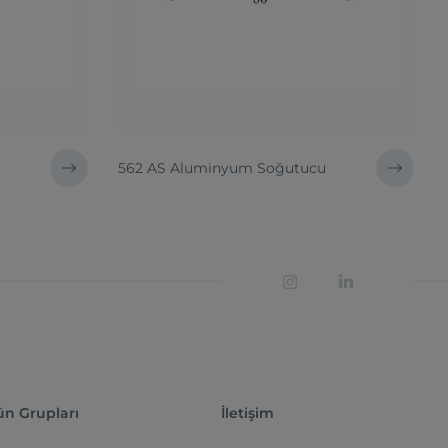
u
562 AS Aluminyum Soğutucu
ün Grupları
İletişim