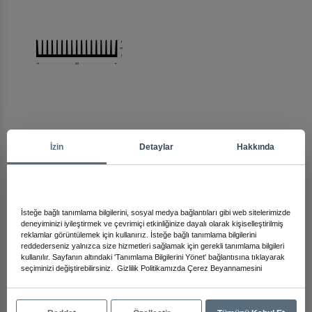
Arma
İzin
Detaylar
Hakkında
Diğer Ürünleri İnceleyin
İsteğe bağlı tanımlama bilgilerini, sosyal medya bağlantıları gibi web sitelerimizde
deneyiminizi iyileştirmek ve çevrimiçi etkinliğinize dayalı olarak kişiselleştirilmiş
reklamlar görüntülemek için kullanırız. İsteğe bağlı tanımlama bilgilerini
reddederseniz yalnızca size hizmetleri sağlamak için gerekli tanımlama bilgileri
kullanılır. Sayfanın altındaki 'Tanımlama Bilgilerini Yönet' bağlantısına tıklayarak
seçiminizi değiştirebilirsiniz.
Gizlilik Politikamızda
Çerez Beyannamesini