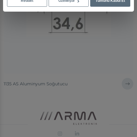
Reddet
Özelleştir
Tümünü Kabul Et
1135 AS Aluminyum Soğutucu