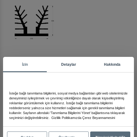
Arma
İzin
Detaylar
Hakkında
Diğer Ürünleri İnceleyin
İsteğe bağlı tanımlama bilgilerini, sosyal medya bağlantıları gibi web sitelerimizde
deneyiminizi iyileştirmek ve çevrimiçi etkinliğinize dayalı olarak kişiselleştirilmiş
reklamlar görüntülemek için kullanırız. İsteğe bağlı tanımlama bilgilerini
reddederseniz yalnızca size hizmetleri sağlamak için gerekli tanımlama bilgileri
kullanılır. Sayfanın altındaki 'Tanımlama Bilgilerini Yönet' bağlantısına tıklayarak
seçiminizi değiştirebilirsiniz.
Gizlilik Politikamızda
Çerez Beyannamesini