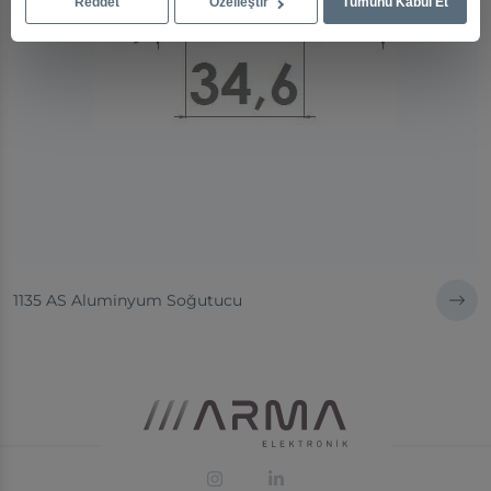
Reddet
Özelleştir
Tümünü Kabul Et
1135 AS Aluminyum Soğutucu