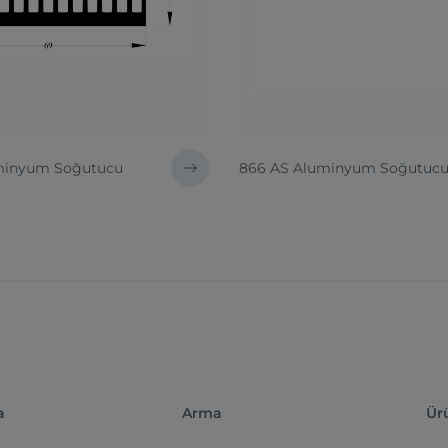
uminyum Soğutucu
866 AS Aluminyum Soğutuc
a
Arma
Ür