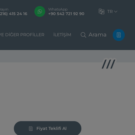
rayın
WhatsApp
TR
216) 415 24 16
+90 542 721 92 90
Arama
VE DIĞER PROFILLER
İLETIŞIM
Fiyat Teklifi Al