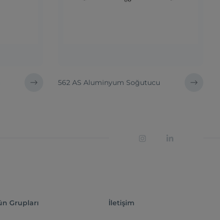
u
562 AS Aluminyum Soğutucu
ün Grupları
İletişim