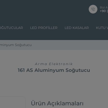
Bizi A
+90 (
OĞUTUCULAR
LED PROFILLER
LED KASALAR
KUTU 
luminyum Soğutucu
Arma Elektronik
161 AS Aluminyum Soğutucu
Ürün Açıklamaları