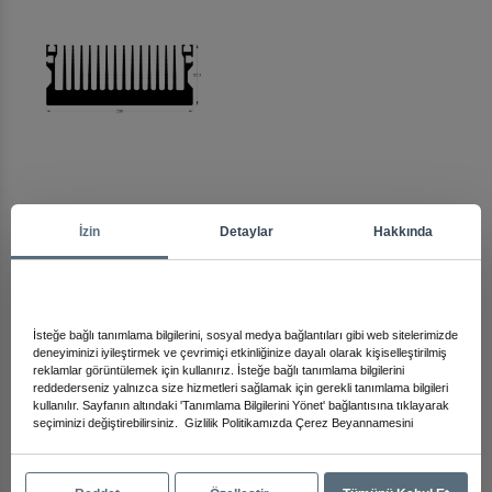
Arma
İzin
Detaylar
Hakkında
Diğer Ürünleri İnceleyin
İsteğe bağlı tanımlama bilgilerini, sosyal medya bağlantıları gibi web sitelerimizde
deneyiminizi iyileştirmek ve çevrimiçi etkinliğinize dayalı olarak kişiselleştirilmiş
reklamlar görüntülemek için kullanırız. İsteğe bağlı tanımlama bilgilerini
reddederseniz yalnızca size hizmetleri sağlamak için gerekli tanımlama bilgileri
kullanılır. Sayfanın altındaki 'Tanımlama Bilgilerini Yönet' bağlantısına tıklayarak
seçiminizi değiştirebilirsiniz.
Gizlilik Politikamızda
Çerez Beyannamesini