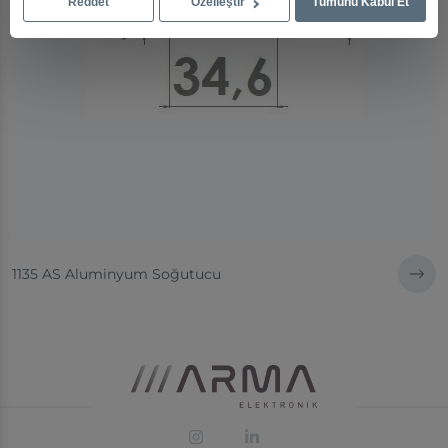
Reddet
Özelleştir
Tümünü Kabul Et
1135 AS Aluminyum Soğutucu